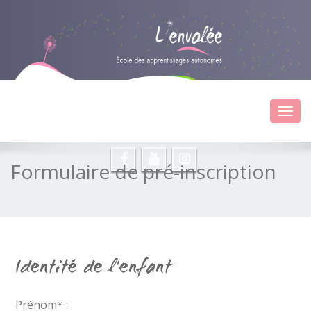
contact@ecole-lenvolee.fr
09 72 89 36 65
Toggl
- 06 60 56 96 75
navig
Formulaire de pré-inscription
Identité de l'enfant
Prénom* :